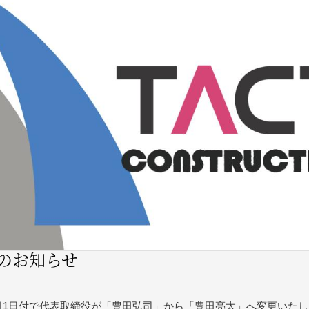
のお知らせ
年2月1日付で代表取締役が「豊田弘司」から「豊田亮太」へ変更いた