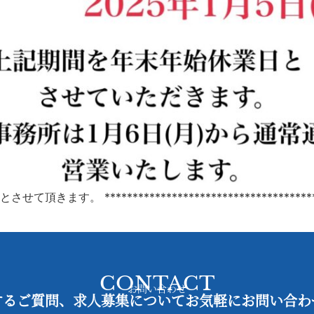
。 *****************************************
CONTACT
お問い合わせ
するご質問、求人募集についてお気軽にお問い合わ