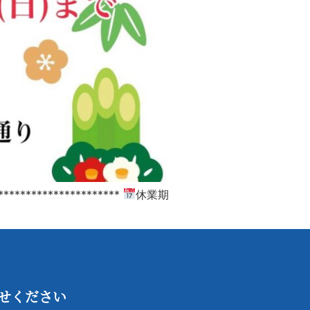
******************
休業期
せください