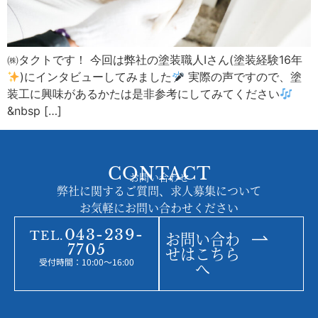
㈱タクトです！ 今回は弊社の塗装職人Iさん(塗装経験16年
)にインタビューしてみました
実際の声ですので、塗
装工に興味があるかたは是非参考にしてみてください
&nbsp […]
お問い合わせ
043-239-7705
TEL.
CONTACT
お問い合わせ
弊社に関するご質問、求人募集について
お気軽にお問い合わせください
043-239-
お問い合わ
TEL.
7705
せはこちら
受付時間：10:00～16:00
へ